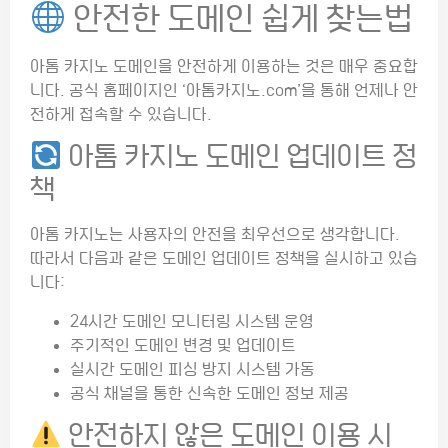
안전한 도메인 쉽게 찾는법
아톰 카지노 도메인을 안전하게 이용하는 것은 매우 중요합
니다. 공식 홈페이지인 ‘아톰카지노.com’을 통해 언제나 안
전하게 접속할 수 있습니다.
아톰 카지노 도메인 업데이트 정
책
아톰 카지노는 사용자의 안전을 최우선으로 생각합니다.
따라서 다음과 같은 도메인 업데이트 정책을 실시하고 있습
니다:
24시간 도메인 모니터링 시스템 운영
주기적인 도메인 변경 및 업데이트
실시간 도메인 피싱 방지 시스템 가동
공식 채널을 통한 신속한 도메인 정보 제공
안전하지 않은 도메인 이용 시