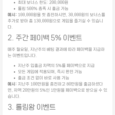
최대 보너스 한도: 200,000원
롤링 500% 충족 시 출금 가능
예시:
100,000원을 첫 충전하시면, 30,000원의 보너스를
추가로 받아 총 130,000원으로 게임을 즐기실 수 있습니
다.
2. 주간 페이백 5% 이벤트
매주 월요일, 지난주의 베팅 결과에 따라 페이백을 지급하
는 이벤트입니다.
지난주 입출금 차액의 5%를 페이백으로 지급
모든 게임에 적용되며, 즉시 환전 가능
출금 조건 없이 바로 사용 가능
예시:
지난주 100만원을 충전하고 80만원을 출금하셨다
면, 차액 20만원의 5%인 1만원을 페이백으로 받으실 수 있
습니다.
3. 롤링왕 이벤트