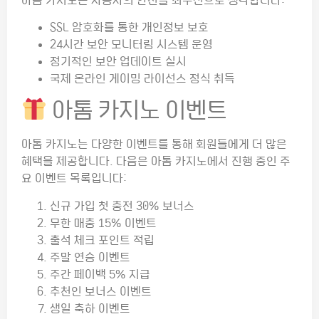
아톰 카지노는 사용자의 안전을 최우선으로 생각합니다:
SSL 암호화를 통한 개인정보 보호
24시간 보안 모니터링 시스템 운영
정기적인 보안 업데이트 실시
국제 온라인 게이밍 라이선스 정식 취득
아톰 카지노 이벤트
아톰 카지노는 다양한 이벤트를 통해 회원들에게 더 많은
혜택을 제공합니다. 다음은 아톰 카지노에서 진행 중인 주
요 이벤트 목록입니다:
신규 가입 첫 충전 30% 보너스
무한 매충 15% 이벤트
출석 체크 포인트 적립
주말 연승 이벤트
주간 페이백 5% 지급
추천인 보너스 이벤트
생일 축하 이벤트