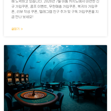
해 노력하고 있습니다. 2026년 7월 아톰 카지노에서 마련한 신
규 가입쿠폰, 콤프 이벤트, 무한매충 가입쿠폰, 복귀자 가입쿠
폰, 리뷰 작성 쿠폰, 텔레그램 친구 추가 및 구독 가입쿠폰을 지
금 만나 보세요!
글읽기 »