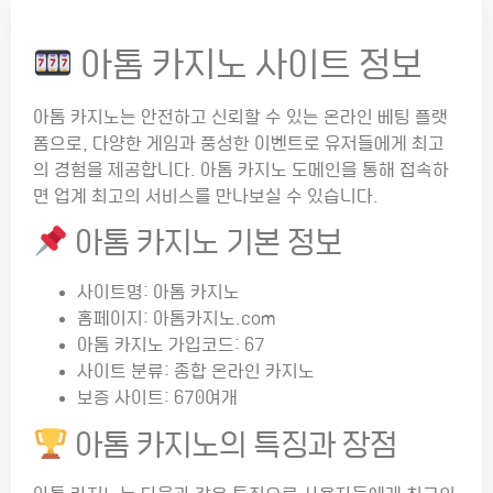
아톰 카지노 사이트 정보
아톰 카지노는 안전하고 신뢰할 수 있는 온라인 베팅 플랫
폼으로, 다양한 게임과 풍성한 이벤트로 유저들에게 최고
의 경험을 제공합니다. 아톰 카지노 도메인을 통해 접속하
면 업계 최고의 서비스를 만나보실 수 있습니다.
아톰 카지노 기본 정보
사이트명: 아톰 카지노
홈페이지: 아톰카지노.com
아톰 카지노 가입코드: 67
사이트 분류: 종합 온라인 카지노
보증 사이트: 670여개
아톰 카지노의 특징과 장점