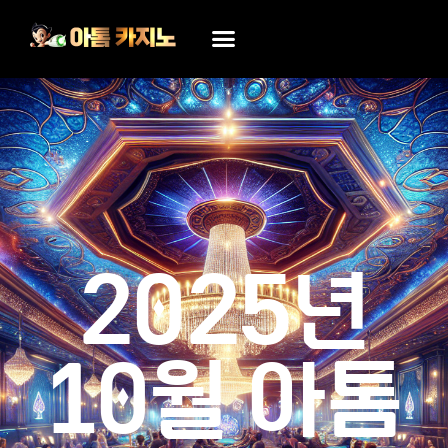
2025년
10월 아톰