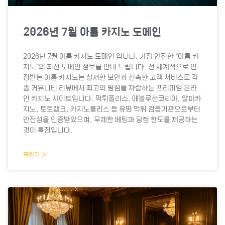
2026년 7월 아톰 카지노 도메인
2026년 7월 아톰 카지노 도메인 입니다. 가장 안전한 “아톰 카
지노”의 최신 도메인 정보를 안내 드립니다. 전 세계적으로 인
정받는 아톰 카지노는 철저한 보안과 신속한 고객 서비스로 각
종 커뮤니티 리뷰에서 최고의 평점을 자랑하는 프리미엄 온라
인 카지노 사이트입니다. 먹튀폴리스, 에볼루션코리아, 알파카
지노, 토토랭크, 카지노폴리스 등 유명 먹튀 검증기관으로부터
안전성을 인증받았으며, 무제한 베팅과 당첨 한도를 제공하는
것이 특징입니다.
글읽기 »