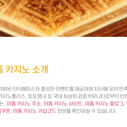
톰 카지노 소개
적화된 인터페이스와 풍성한 이벤트를 제공하여 지난해 유저 만족
 카지노폴리스, 토토랭크 등 국내 최상위 검증커뮤니티로부터 안
는,
아톰 카지노 주소
,
아톰 카지노 사이트
,
아톰 카지노 블로그
,
입쿠폰
,
아톰 카지노 가입코드
정보를 확인하실 수 있습니다.