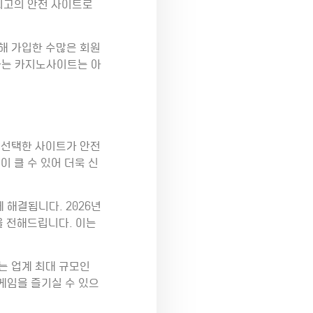
최고의 안전 사이트로
해 가입한 수많은 회원
하는 카지노사이트는 아
 선택한 사이트가 안전
 클 수 있어 더욱 신
 해결됩니다. 2026년
을 전해드립니다. 이는
는 업계 최대 규모인
게임을 즐기실 수 있으