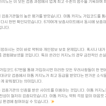
카지노는 이 모든 검증 과정에서 업계 최고 수준의 점수를 기록하며 
서 검증기관들의 높은 평가를 받았습니다. 아톰 카지노 가입코드를 통
 다시 한번 확인되었습니다. 670여개 보증사이트에서 동시에 보증
입니다.
걱정하시는 것이 바로 먹튀와 개인정보 보호 문제입니다. 혹시나 내가
쯤 경험해보셨을 것입니다. 특히 온라인 카지노의 경우 금전적인 손실이
 가입코드 67번을 통해 가입하시면 이러한 모든 우려사항들이 한 번에
 대규모 검증에서 아톰 카지노가 최고 등급을 받았다는 반가운 소식
하게 갖춰졌다는 의미입니다.
는 검증기관의 인증을 받은 사이트를 이용하는 것입니다. 아톰 카지노
전성이 철저히 검증되었습니다. 아톰 카지노 먹튀 걱정 없이 마음껏 
팅 환경에 참여하실 수 있습니다.