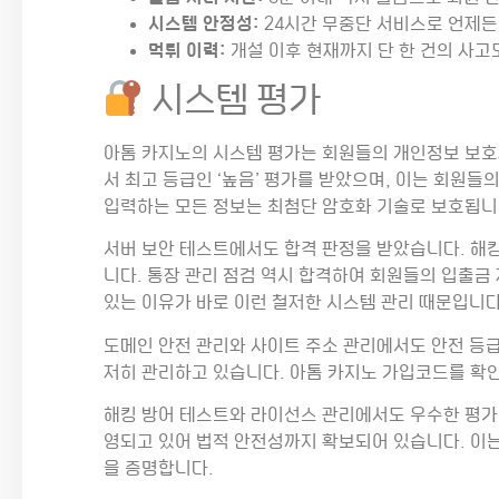
시스템 안정성:
24시간 무중단 서비스로 언제든
먹튀 이력:
개설 이후 현재까지 단 한 건의 사고
시스템 평가
아톰 카지노의 시스템 평가는 회원들의 개인정보 보호
서 최고 등급인 ‘높음’ 평가를 받았으며, 이는 회원
입력하는 모든 정보는 최첨단 암호화 기술로 보호됩니
서버 보안 테스트에서도 합격 판정을 받았습니다. 해
니다. 통장 관리 점검 역시 합격하여 회원들의 입출금
있는 이유가 바로 이런 철저한 시스템 관리 때문입니다
도메인 안전 관리와 사이트 주소 관리에서도 안전 등급
저히 관리하고 있습니다. 아톰 카지노 가입코드를 확인
해킹 방어 테스트와 라이선스 관리에서도 우수한 평가
영되고 있어 법적 안전성까지 확보되어 있습니다. 이는
을 증명합니다.