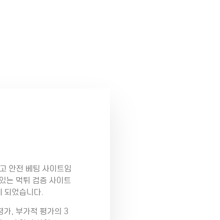
최고 안전 베팅 사이트임
있는 먹튀 검증 사이트
게 되었습니다.
가, 부가적 평가의 3