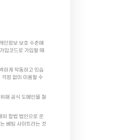
 개인정보 보호 수준에
 가입코드로 가입할 때
완벽하게 작동하고 있습
 걱정 없이 이용할 수
 위해 공식 도메인을 철
해외 합법 법인으로 운
있는 베팅 사이트라는 것