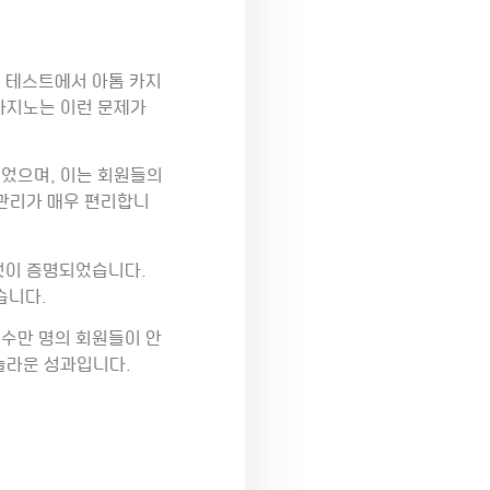
도 테스트에서 아톰 카지
 카지노는 이런 문제가
되었으며, 이는 회원들의
 관리가 매우 편리합니
 것이 증명되었습니다.
습니다.
 수만 명의 회원들이 안
놀라운 성과입니다.