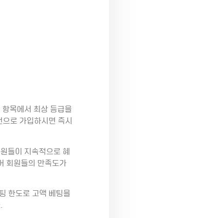
폰 항목에서 최상 등급을
7번으로 가입하시면 즉시
 회원들이 지속적으로 혜
있어 회원들의 만족도가
팅 한도로 고액 베팅을
.