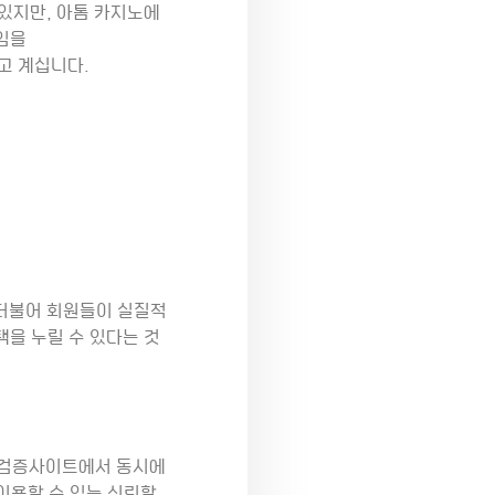
있지만, 아톰 카지노에
게임을
고 계십니다.
 더불어 회원들이 실질적
택을 누릴 수 있다는 것
개 검증사이트에서 동시에
이용할 수 있는 신뢰할