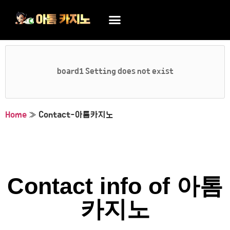
board1 Setting does not exist
Home
»
Contact-아톰카지노
Contact info of 아톰
카지노